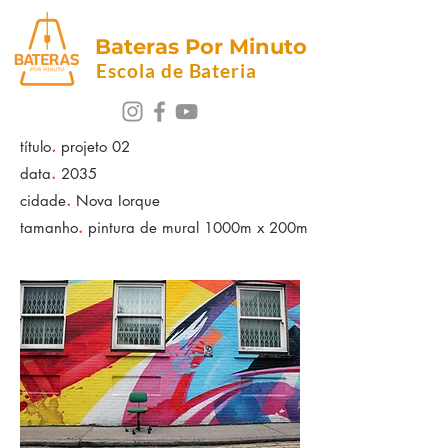
B
ateras Por Minuto
Escola de Bateria
.
título
projeto 02
.
data
2035
.
cidade
Nova Iorque
.
tamanho
pintura de mural 1000m x 200m